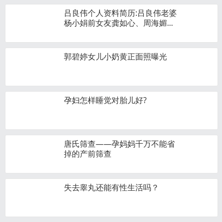
吕良伟个人资料简历:吕良伟老婆
杨小娟前女友龚如心、周海媚...
郭碧婷女儿小奶黄正面照曝光
孕妇怎样睡觉对胎儿好?
唐氏筛查——孕妈妈千万不能省
掉的产前筛查
失去睾丸还能有性生活吗？