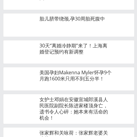
胎儿脐带绕颈,孕30周胎死腹中
30天“离婚冷静期”来了！上海离
婚登记预约有新调整
美国孕妇Makenna Myler怀孕9个
月跑1600米只用不到五分半！
女护士邓娟在安徽宣城郎溪县人
民医院副院长陈进家楼顶身亡，
遗书令人心碎：她本来有活命的
机会！
张家辉和关咏荷：张家辉老婆关