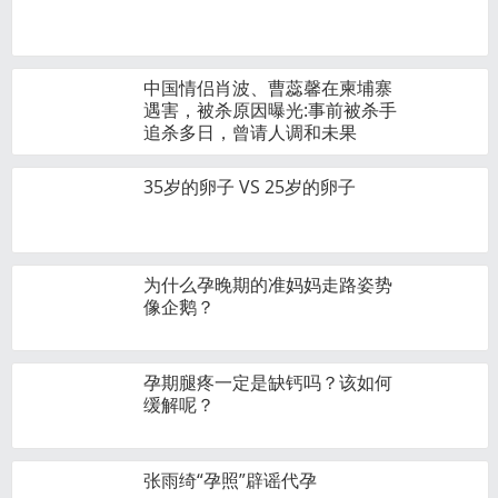
中国情侣肖波、曹蕊馨在柬埔寨
遇害，被杀原因曝光:事前被杀手
追杀多日，曾请人调和未果
35岁的卵子 VS 25岁的卵子
为什么孕晚期的准妈妈走路姿势
像企鹅？
孕期腿疼一定是缺钙吗？该如何
缓解呢？
张雨绮“孕照”辟谣代孕