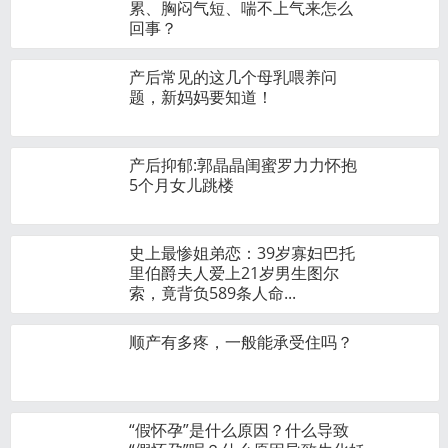
累、胸闷气短、喘不上气来怎么
回事？
产后常见的这几个母乳喂养问
题，新妈妈要知道！
产后抑郁:郭晶晶闺蜜罗力力怀抱
5个月女儿跳楼
史上最惨姐弟恋：39岁寡妇巴托
里伯爵夫人爱上21岁男生图尔
索，竟背负589条人命...
顺产有多疼，一般能承受住吗？
“假怀孕”是什么原因？什么导致