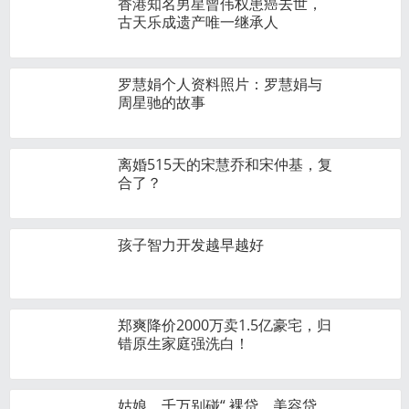
香港知名男星曾伟权患癌去世，
古天乐成遗产唯一继承人
罗慧娟个人资料照片：罗慧娟与
周星驰的故事
离婚515天的宋慧乔和宋仲基，复
合了？
孩子智力开发越早越好
郑爽降价2000万卖1.5亿豪宅，归
错原生家庭强洗白！
姑娘，千万别碰“ 裸贷、美容贷、