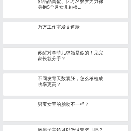
郭晶晶闺蜜、亿万名媛罗力力裸
身抱5个月女儿跳楼...
乃万工作室发文道歉
苏醒对李菲儿求婚是假的！见完
家长就分手？
不同发育天数囊胚，怎么移植成
功率更高？
男宝女宝的胎动不一样？
疤痕子宫还可以做试管婴儿吗？