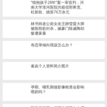
“错抱孩子28年”案一审宣判，河
南大学淮河医院共赔偿郭希宽、
杜新枝、姚策76万余元
林书炜老公前女友王静莹耍大牌
被陈凯歌封杀，嫁豪门陈威陶却
惨遭家暴
有恋孕倾向我该怎么办？
秦岚个人资料简介图片
孕期、哺乳期做影像检查会影响
喂奶吗？