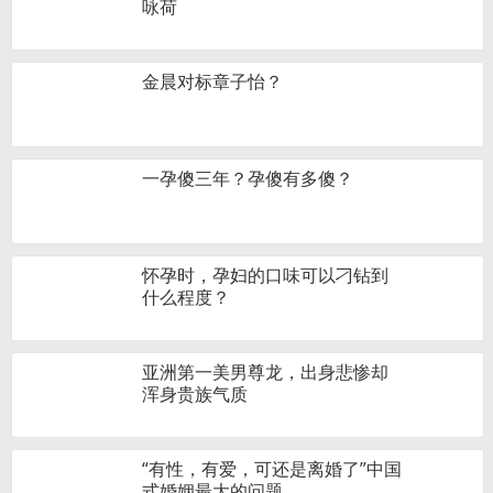
咏荷
金晨对标章子怡？
一孕傻三年？孕傻有多傻？
怀孕时，孕妇的口味可以刁钻到
什么程度？
亚洲第一美男尊龙，出身悲惨却
浑身贵族气质
“有性，有爱，可还是离婚了”中国
式婚姻最大的问题