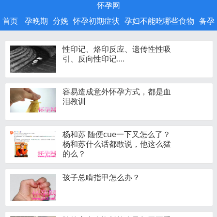
怀孕网
首页
孕晚期
分娩
怀孕初期症状
孕妇不能吃哪些食物
备孕
性印记、烙印反应、遗传性性吸
引、反向性印记....
容易造成意外怀孕方式，都是血
泪教训
杨和苏 随便cue一下又怎么了？
杨和苏什么话都敢说，他这么猛
的么？
孩子总啃指甲怎么办？