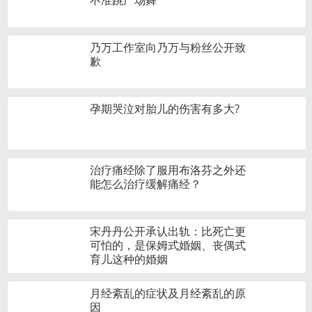
不准跳广场舞
乃万工作室向乃万与粉丝公开致
歉
孕期哭泣对胎儿的伤害有多大?
治疗痛经除了服用布洛芬之外还
能怎么治疗缓解痛经？
宋丹丹公开承认出轨：比死亡更
可怕的，是保姆式婚姻、丧偶式
育儿这种的婚姻
月经紊乱的症状及月经紊乱的原
因