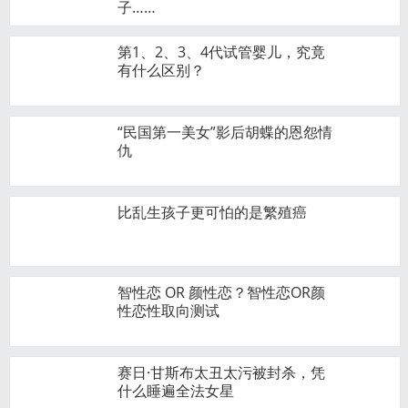
子……
第1、2、3、4代试管婴儿，究竟
有什么区别？
“民国第一美女”影后胡蝶的恩怨情
仇
比乱生孩子更可怕的是繁殖癌
智性恋 OR 颜性恋？智性恋OR颜
性恋性取向测试
赛日·甘斯布太丑太污被封杀，凭
什么睡遍全法女星