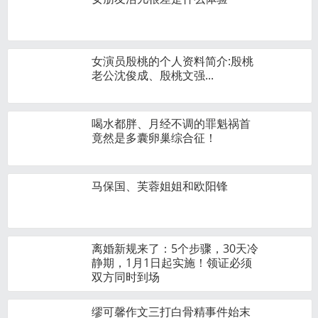
女演员殷桃的个人资料简介:殷桃
老公沈俊成、殷桃文强...
喝水都胖、月经不调的罪魁祸首
竟然是多囊卵巢综合征！
马保国、芙蓉姐姐和欧阳锋
离婚新规来了：5个步骤，30天冷
静期，1月1日起实施！领证必须
双方同时到场
缪可馨作文三打白骨精事件始末