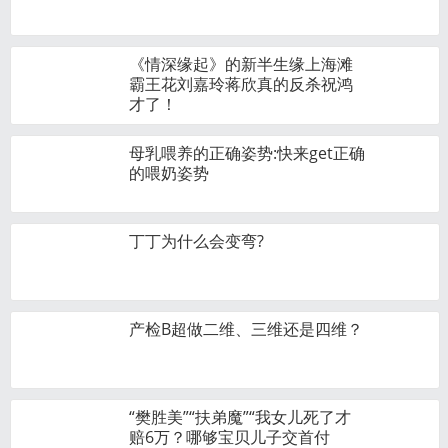
《情深缘起》的新半生缘上海滩
霸王花刘嘉玲蒋欣真的反杀祝鸿
才了！
母乳喂养的正确姿势:快来get正确
的喂奶姿势
丁丁为什么会变弯?
产检B超做​二维、三维还是四维？
“樊胜美”“扶弟魔”“我女儿死了才
赔6万？哪够宝贝儿子交首付